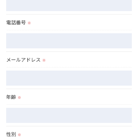
これらの委託先に対しては個人情報保護契約等の措
置をとり、適切な監督を行います。
電話番号
※
＜個人情報の安全管理＞
当社では、個人情報の漏洩等がなされないよう、適
切に安全管理対策を実施します。
メールアドレス
※
＜個人情報を与えなかった場合に生じる結果＞
必要な情報を頂けない場合は、それに対応した当社
のサービスをご提供できない場合がございますので
年齢
※
予めご了承ください。
＜個人情報の開示･訂正・削除･利用停止の手続につ
いて＞
性別
※