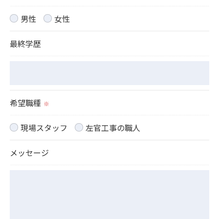
当社では、お客様の個人情報の開示･訂正･削除・利
用停止の手続を定めさせて頂いております。
男性
女性
ご本人である事を確認のうえ、対応させて頂きま
最終学歴
す。
個人情報の開示･訂正･削除・利用停止の具体的手続
きにつきましては、お電話でお問合せ下さい。
希望職種
※
現場スタッフ
左官工事の職人
メッセージ